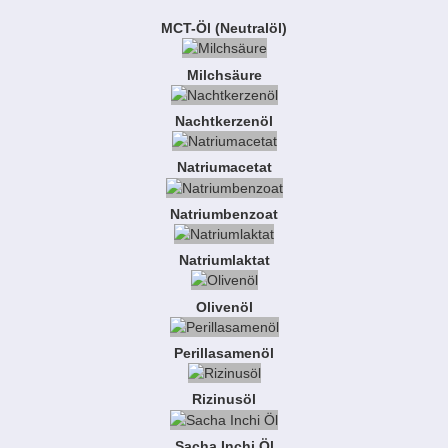
MCT-Öl (Neutralöl)
Milchsäure
Nachtkerzenöl
Natriumacetat
Natriumbenzoat
Natriumlaktat
Olivenöl
Perillasamenöl
Rizinusöl
Sacha Inchi Öl