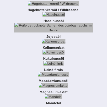
Hagebuttenkernöl / Wildrosenöl
Haselnussöl
Jojobaöl
Kaliumsorbat
Kukuinussöl
Leinölfirnis
Macadamianussöl
Magnesiumlaktat
Mandelöl