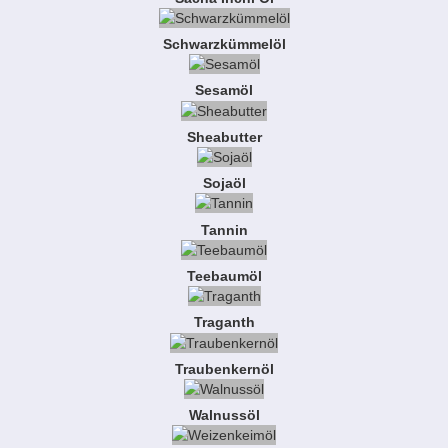
Schwarzkümmelöl
Sesamöl
Sheabutter
Sojaöl
Tannin
Teebaumöl
Traganth
Traubenkernöl
Walnussöl