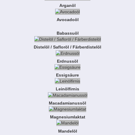
Arganöl
Avocadoöl
Babassuöl
Distelöl / Safloröl / Färberdistelöl
Erdnussöl
Essigsäure
Leinölfirnis
Macadamianussöl
Magnesiumlaktat
Mandelöl