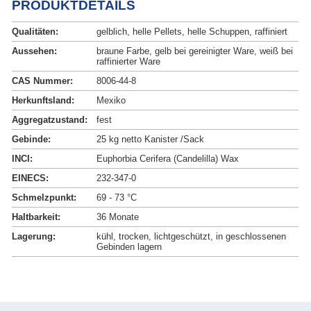
PRODUKTDETAILS
Qualitäten:
gelblich, helle Pellets, helle Schuppen, raffiniert
Aussehen:
braune Farbe, gelb bei gereinigter Ware, weiß bei
raffinierter Ware
CAS Nummer:
8006-44-8
Herkunftsland:
Mexiko
Aggregatzustand:
fest
Gebinde:
25 kg netto Kanister /Sack
INCI:
Euphorbia Cerifera (Candelilla) Wax
EINECS:
232-347-0
Schmelzpunkt:
69 - 73 °C
Haltbarkeit:
36 Monate
Lagerung:
kühl, trocken, lichtgeschützt, in geschlossenen
Gebinden lagern