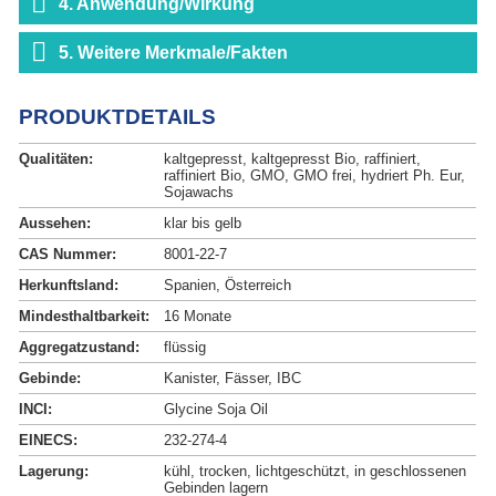
4. Anwendung/Wirkung
5. Weitere Merkmale/Fakten
PRODUKTDETAILS
Qualitäten:
kaltgepresst, kaltgepresst Bio, raffiniert,
raffiniert Bio, GMO, GMO frei, hydriert Ph. Eur,
Sojawachs
Aussehen:
klar bis gelb
CAS Nummer:
8001-22-7
Herkunftsland:
Spanien, Österreich
Mindesthaltbarkeit:
16 Monate
Aggregatzustand:
flüssig
Gebinde:
Kanister, Fässer, IBC
INCI:
Glycine Soja Oil
EINECS:
232-274-4
Lagerung:
kühl, trocken, lichtgeschützt, in geschlossenen
Gebinden lagern