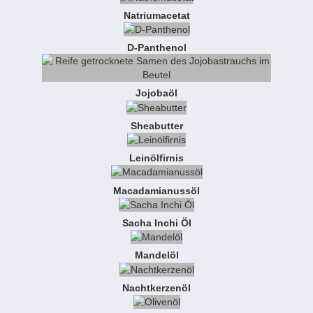
Natriumacetat
D-Panthenol
Jojobaöl
Sheabutter
Leinölfirnis
Macadamianussöl
Sacha Inchi Öl
Mandelöl
Nachtkerzenöl