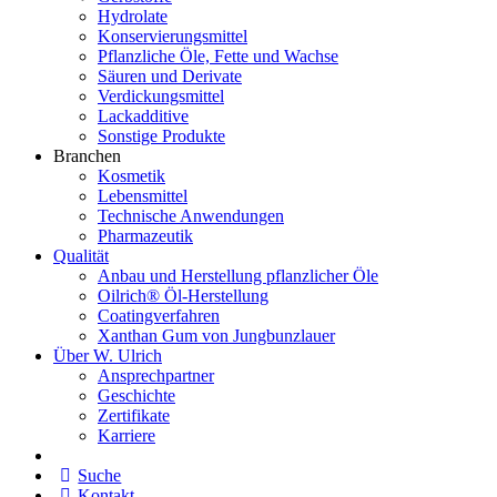
Hydrolate
Konservierungsmittel
Pflanzliche Öle, Fette und Wachse
Säuren und Derivate
Verdickungsmittel
Lackadditive
Sonstige Produkte
Branchen
Kosmetik
Lebensmittel
Technische Anwendungen
Pharmazeutik
Qualität
Anbau und Herstellung pflanzlicher Öle
Oilrich® Öl-Herstellung
Coatingverfahren
Xanthan Gum von Jungbunzlauer
Über W. Ulrich
Ansprechpartner
Geschichte
Zertifikate
Karriere
Suche
Kontakt