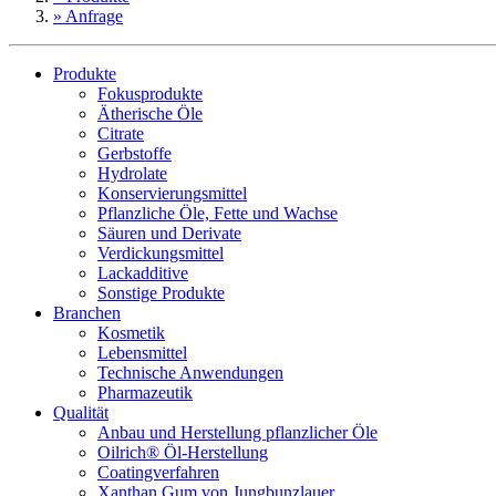
» Anfrage
Produkte
Fokusprodukte
Ätherische Öle
Citrate
Gerbstoffe
Hydrolate
Konservierungsmittel
Pflanzliche Öle, Fette und Wachse
Säuren und Derivate
Verdickungsmittel
Lackadditive
Sonstige Produkte
Branchen
Kosmetik
Lebensmittel
Technische Anwendungen
Pharmazeutik
Qualität
Anbau und Herstellung pflanzlicher Öle
Oilrich® Öl-Herstellung
Coatingverfahren
Xanthan Gum von Jungbunzlauer