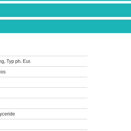
g, Typ ph. Eur.
los
lyceride