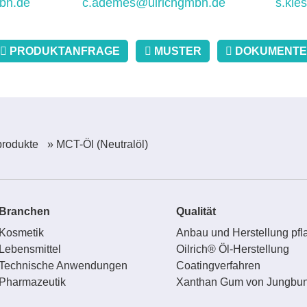
bh.de
c.ademes@ulrichgmbh.de
s.kle
PRODUKTANFRAGE
MUSTER
DOKUMENTE
produkte
» MCT-Öl (Neutralöl)
Branchen
Qualität
Kosmetik
Anbau und Herstellung pfla
Lebensmittel
Oilrich® Öl-Herstellung
Technische Anwendungen
Coatingverfahren
Pharmazeutik
Xanthan Gum von Jungbun