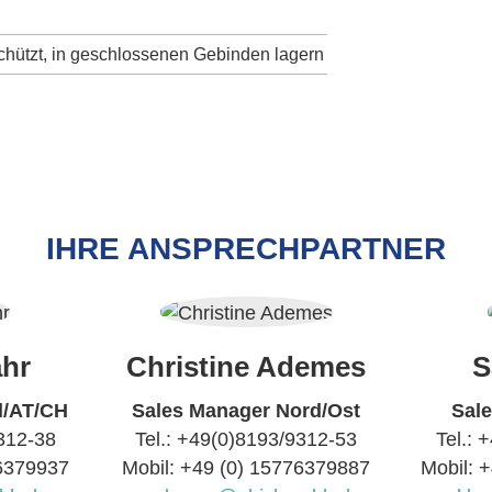
eschützt, in geschlossenen Gebinden lagern
IHRE ANSPRECHPARTNER
hr
Christine Ademes
S
d/AT/CH
Sales Manager Nord/Ost
Sal
9312-38
Tel.: +49(0)8193/9312-53
Tel.: 
76379937
Mobil: +49 (0) 15776379887
Mobil: 