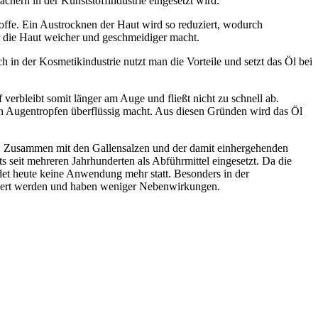
ern in der Kunststoffindustrie eingesetzt wird.
offe. Ein Austrocknen der Haut wird so reduziert, wodurch
er die Haut weicher und geschmeidiger macht.
in der Kosmetikindustrie nutzt man die Vorteile und setzt das Öl bei
verbleibt somit länger am Auge und fließt nicht zu schnell ab.
en Augentropfen überflüssig macht. Aus diesen Gründen wird das Öl
t. Zusammen mit den Gallensalzen und der damit einhergehenden
 seit mehreren Jahrhunderten als Abführmittel eingesetzt. Da die
indet heute keine Anwendung mehr statt. Besonders in der
osiert werden und haben weniger Nebenwirkungen.