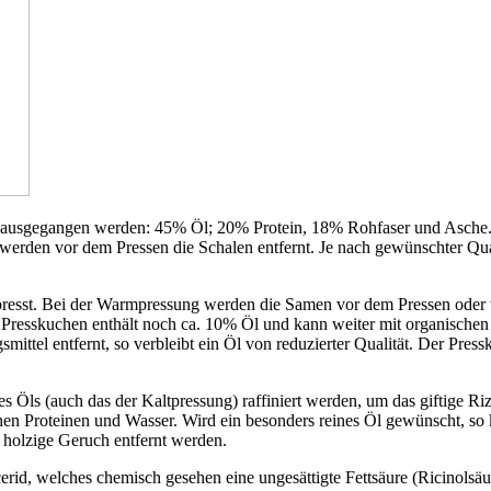
ausgegangen werden: 45% Öl; 20% Protein, 18% Rohfaser und Asche. Di
s werden vor dem Pressen die Schalen entfernt. Je nach gewünschter Qu
esst. Bei der Warmpressung werden die Samen vor dem Pressen oder w
 Presskuchen enthält noch ca. 10% Öl und kann weiter mit organischen
mittel entfernt, so verbleibt ein Öl von reduzierter Qualität. Der Pres
es Öls (auch das der Kaltpressung) raffiniert werden, um das giftige Ri
chen Proteinen und Wasser. Wird ein besonders reines Öl gewünscht, so
, holzige Geruch entfernt werden.
ycerid, welches chemisch gesehen eine ungesättigte Fettsäure (Ricinol