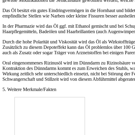
gewisse Modifikationen die Sebacinsäure gewonnen werden, welche al
Das Öl besitzt ein gutes Eindringvermögen in die Hornhaut und bild
empfindliche Stellen wie Narben oder kleine Fissuren besser ausheile
In der Pharmazie wird das Öl ggf. mit Ethanol gemischt und bei Schu
Haarpflegemitteln, Badeölen und Haarbrillantien (auch Augenwimpern
Durch die hohe Polarität und Viskosität wird das Öl als Wirkstoffträ
Zusätzlich zu diesem Depoteffekt kann das Öl problemlos über 100 G
auch als Zusatz oder sogar Träger von Arzneistoffen bei einigen Pare
Oral eingenommenes Rizinusöl wird im Dünndarm zu Rizinolsäure ver
Kontraktion des Dünndarms kommt es zum Erweichen des Stuhls, was in
Wirkung zeitlich sehr unterschiedlich einsetzt, nicht bei Störung der
Schwangerschaft und Stillzeit wird von diesem Abführmittel abgera
5. Weitere Merkmale/Fakten