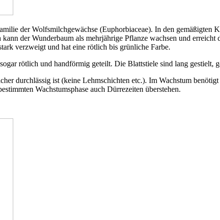
milie der Wolfsmilchgewächse (Euphorbiaceae). In den gemäßigten Kli
a kann der Wunderbaum als mehrjährige Pflanze wachsen und erreicht
ark verzweigt und hat eine rötlich bis grünliche Farbe.
ar rötlich und handförmig geteilt. Die Blattstiele sind lang gestielt, 
cher durchlässig ist (keine Lehmschichten etc.). Im Wachstum benötigt
r bestimmten Wachstumsphase auch Dürrezeiten überstehen.