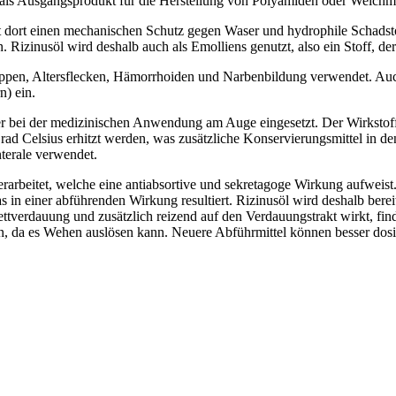
s Ausgangsprodukt für die Herstellung von Polyamiden oder Weichmach
et dort einen mechanischen Schutz gegen Waser und hydrophile Schadst
n. Rizinusöl wird deshalb auch als Emolliens genutzt, also ein Stoff, d
ppen, Altersflecken, Hämorrhoiden und Narbenbildung verwendet. Auch 
) ein.
ger bei der medizinischen Anwendung am Auge eingesetzt. Der Wirkstoff 
rad Celsius erhitzt werden, was zusätzliche Konservierungsmittel in d
nterale verwendet.
arbeitet, welche eine antiabsortive und sekretagoge Wirkung aufweis
 einer abführenden Wirkung resultiert. Rizinusöl wird deshalb bereits
 Fettverdauung und zusätzlich reizend auf den Verdauungstrakt wirkt, f
ten, da es Wehen auslösen kann. Neuere Abführmittel können besser d