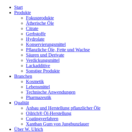
Start
Produkte
Fokusprodukte
Ätherische Öle
Citrate
Gerbstoffe
Hydrolate
Konservierungsmittel
Pflanzliche Öle, Fette und Wachse
Säuren und Derivate
Verdickungsmittel
Lackadditive
Sonstige Produkte
Branchen
Kosmetik
Lebensmittel
Technische Anwendungen
Pharmazeutik
Qualität
Anbau und Herstellung pflanzlicher Öle
Oilrich® Öl-Herstellung
Coatingverfahren
Xanthan Gum von Jungbunzlauer
Über W. Ulrich