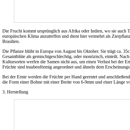
Die Frucht kommt ursprünglich aus Afrika oder Indien, wo sie auch Te
europäischen Klima anzutreffen und dient hier vermehrt als Zierpfla
Brasilien.
Die Pflanze blüht in Europa von August bis Oktober. Sie trägt ca. 35
Gesamtblüte als gemischtgeschlechtig, oder monözisch, einteilt. Nach
Kultursorten werfen die Samen nicht aus, um einen Verlust bei der 
Früchte sind traubenförmig angeordnet und ähneln dem Erscheinungsb
Bei der Ernte werden die Früchte per Hand geerntet und anschließend 
die Form einer Bohne mit einer Breite von 6-9mm und einer Länge v
3. Herstellung