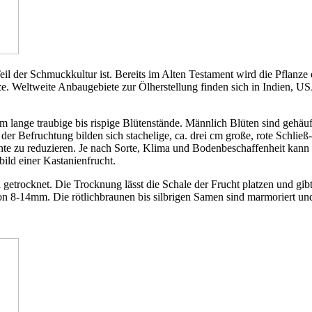
il der Schmuckkultur ist. Bereits im Alten Testament wird die Pflanze
nze. Weltweite Anbaugebiete zur Ölherstellung finden sich in Indien,
cm lange traubige bis rispige Blütenstände. Männlich Blüten sind gehäu
 der Befruchtung bilden sich stachelige, ca. drei cm große, rote Schli
Ernte zu reduzieren. Je nach Sorte, Klima und Bodenbeschaffenheit k
ild einer Kastanienfrucht.
getrocknet. Die Trocknung lässt die Schale der Frucht platzen und gib
on 8-14mm. Die rötlichbraunen bis silbrigen Samen sind marmoriert un