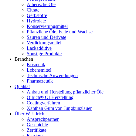
Ätherische Öle
Citrate
Gerbstoffe
Hydrolate
Konservierungsmittel
Pflanzliche Öle, Fette und Wachse
Säuren und Derivate
Verdickungsmittel
Lackadditive
Sonstige Produkte
Branchen
Kosmetik
Lebensmittel
Technische Anwendungen
Pharmazeutik
Qualität
Anbau und Herstellung pflanzlicher Öle
Oilrich® Öl-Herstellung
Coatingverfahren
Xanthan Gum von Jungbunzlauer
Über W. Ulrich
Ansprechpartner
Geschichte
Zertifikate
Karriere