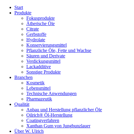
Start
Produkte
Fokusprodukte
Ätherische Öle
Citrate
Gerbstoffe
Hydrolate
Konservierungsmittel
Pflanzliche Öle, Fette und Wachse
Säuren und Derivate
Verdickungsmittel
Lackadditive
Sonstige Produkte
Branchen
Kosmetik
Lebensmittel
Technische Anwendungen
Pharmazeutik
Qualität
Anbau und Herstellung pflanzlicher Öle
Oilrich® Öl-Herstellung
Coatingverfahren
Xanthan Gum von Jungbunzlauer
Über W. Ulrich