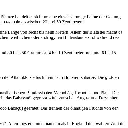
 Pflanze handelt es sich um eine einzelstämmige Palme der Gattung
r Babassupalme zwischen 20 und 50 Zentimetern.
eine Länge von sechs bis neun Metern. Allein der Blattstiel macht ca.
nlichen, weiblichen oder androgynen Blütenstände sind während des
und 80 bis 250 Gramm ca. 4 bis 10 Zentimeter breit und 6 bis 15
der Atlantikküste bis hinein nach Bolivien zuhause. Die größten
 brasilianischen Bundesstaaten Maranhão, Tocantins und Piauí. Die
ndeln das Babassuöl gepresst wird, zwischen August und Dezember.
co Babaçu) geerntet. Das trennen der ölhaltigen Früchte von der
1867. Allerdings erkannte man damals in England den wahren Wert der