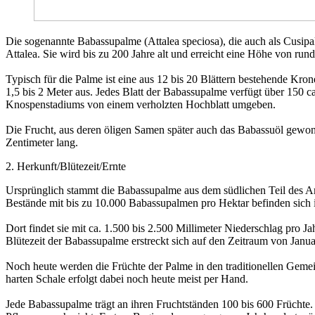
Die sogenannte Babassupalme (Attalea speciosa), die auch als Cusipa
Attalea. Sie wird bis zu 200 Jahre alt und erreicht eine Höhe von 
Typisch für die Palme ist eine aus 12 bis 20 Blättern bestehende Kron
1,5 bis 2 Meter aus. Jedes Blatt der Babassupalme verfügt über 150 
Knospenstadiums von einem verholzten Hochblatt umgeben.
Die Frucht, aus deren öligen Samen später auch das Babassuöl gewonn
Zentimeter lang.
2. Herkunft/Blütezeit/Ernte
Ursprünglich stammt die Babassupalme aus dem südlichen Teil des Am
Bestände mit bis zu 10.000 Babassupalmen pro Hektar befinden sich
Dort findet sie mit ca. 1.500 bis 2.500 Millimeter Niederschlag pro 
Blütezeit der Babassupalme erstreckt sich auf den Zeitraum von Janu
Noch heute werden die Früchte der Palme in den traditionellen Geme
harten Schale erfolgt dabei noch heute meist per Hand.
Jede Babassupalme trägt an ihren Fruchtständen 100 bis 600 Früchte