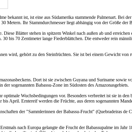
lme bekannt ist, ist eine aus Südamerika stammende Palmenart. Bei der
rund 30 Metern. Ihr Stammdurchmesser liegt abhängig von der Größe de
e. Diese Blätter stehen in spitzem Winkel nach außen ab und erreichen 
ca. 30 bis 70 Zentimeter lange Fiederblättchen. Die entweder rein män
en wird, gehört zu den Steinfrüchten. Sie ist bei einem Gewicht von r
azonasbeckens. Dort ist sie zwischen Guyana und Suriname sowie von 
 in der sogenannten Babassu-Zone im Südosten des Amazonasgebiets.
Jahr optimale Wuchsbedingungen vor. Besonders verbreitet ist sie in den
ar bis April. Erntereif werden die Früchte, aus deren sogenannten Ma
inschaften der "Sammlerinnen der Babassu-Frucht" (Quebradeiras de Co
. Erstmals nach Europa gelangte die Frucht der Babassupalme im Jahr 