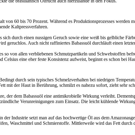
kte die brasilianisch Ölfrucht auch hierzulande in den Fokus.
ehalt von 60 bis 70 Prozent. Während es Produktionsprozesses werden 
ende Kaltpressverfahren.
 das sich durch einen nussigen Geruch sowie eine weiß bis gelbliche Färb
ird geruchlos. Auch nicht raffiniertes Babassuöl durchläuft einen letzte
 es so von allen verbliebenen Schmutzpartikeln und Schwebstoffen befre
 Celsius eine eher feste Konsistenz aufweist, beginnt es schon bei Ha
edingt durch sein typisches Schmelzverhalten bei niedrigen Temperatu
mit der Haut in Berührung, schmilzt es nahezu sofort, zieht sehr schn
ure, der dem Babassuöl eine antimikrobielle Wirkung verleiht. Dementspr
zündliche Verunreinigungen zum Einsatz. Die leicht kühlende Wirkung
in der Industrie setzt man auf das hochwertige Öl aus dem Amazonasgeb
ifen, Waschmittel und Schmierstoffe. Mittlerweile wird das Fett durch 