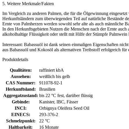
5. Weitere Merkmale/Fakten
Im Vergleich zu anderen Palmen, die für die Ölgewinnung eingesetzt 
Herkunftsländern zum überwiegenden Teil auf natürliche Bestände der
Ernte von Palmherzen werden sowohl sehr alte als auch männliche B
In den Herkunftsgebieten Nutzen die Menschen nach der Ernte auch an
alkoholhaltige Flüssigkeit oder stellt mit Hilfe der Stümpfe Palmwein 
Interessant: Babassuöl ist dank seinen einmaligen Eigenschaften nich
aus Babassuöl und Kokosöl als alternativen Treibstoff erfolgreich für
Produktdetails
Qualitäten:
raffiniert kbA
Aussehen:
weißlich bis gelb
CAS Nummer:
911078-92-1
Herkunftsland:
Brasilien
Aggregatzustand:
bis 22 °C fest, darüber flüssig
Gebinde:
Kanister, IBC, Fässer
INCI:
Orbignya Oleifera Seed Oil
EINECS:
293-376-2
Schmelzpunkt:
22 °C
Haltbarkeit:
16 Monate