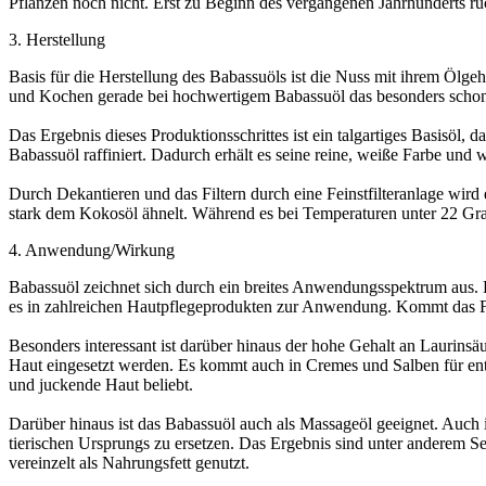
Pflanzen noch nicht. Erst zu Beginn des vergangenen Jahrhunderts rüc
3. Herstellung
Basis für die Herstellung des Babassuöls ist die Nuss mit ihrem Ölg
und Kochen gerade bei hochwertigem Babassuöl das besonders schon
Das Ergebnis dieses Produktionsschrittes ist ein talgartiges Basisöl,
Babassuöl raffiniert. Dadurch erhält es seine reine, weiße Farbe und w
Durch Dekantieren und das Filtern durch eine Feinstfilteranlage wird
stark dem Kokosöl ähnelt. Während es bei Temperaturen unter 22 Grad
4. Anwendung/Wirkung
Babassuöl zeichnet sich durch ein breites Anwendungsspektrum aus. B
es in zahlreichen Hautpflegeprodukten zur Anwendung. Kommt das Fett 
Besonders interessant ist darüber hinaus der hohe Gehalt an Laurinsä
Haut eingesetzt werden. Es kommt auch in Cremes und Salben für ent
und juckende Haut beliebt.
Darüber hinaus ist das Babassuöl auch als Massageöl geeignet. Auch 
tierischen Ursprungs zu ersetzen. Das Ergebnis sind unter anderem Se
vereinzelt als Nahrungsfett genutzt.