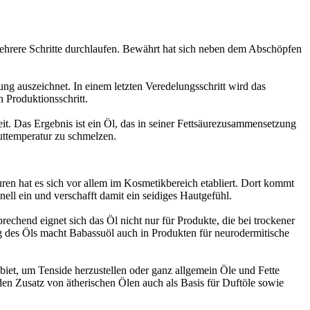
mehrere Schritte durchlaufen. Bewährt hat sich neben dem Abschöpfen
ung auszeichnet. In einem letzten Veredelungsschritt wird das
n Produktionsschritt.
it. Das Ergebnis ist ein Öl, das in seiner Fettsäurezusammensetzung
uttemperatur zu schmelzen.
ren hat es sich vor allem im Kosmetikbereich etabliert. Dort kommt
ell ein und verschafft damit ein seidiges Hautgefühl.
echend eignet sich das Öl nicht nur für Produkte, die bei trockener
 des Öls macht Babassuöl auch in Produkten für neurodermitische
iet, um Tenside herzustellen oder ganz allgemein Öle und Fette
den Zusatz von ätherischen Ölen auch als Basis für Duftöle sowie