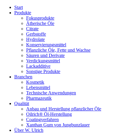
Start
Produkte
Fokusprodukte
Ätherische Öle
Citrate
Gerbstoffe
Hydrolate
Konservierungsmittel
Pflanzliche Öle, Fette und Wachse
Säuren und Derivate
Verdickungsmittel
Lackadditive
Sonstige Produkte
Branchen
Kosmetik
Lebensmittel
Technische Anwendungen
Pharmazeutik
Qualität
Anbau und Herstellung pflanzlicher Öle
Oilrich® Öl-Herstellung
Coatingverfahren
Xanthan Gum von Jungbunzlauer
Über W. Ulrich