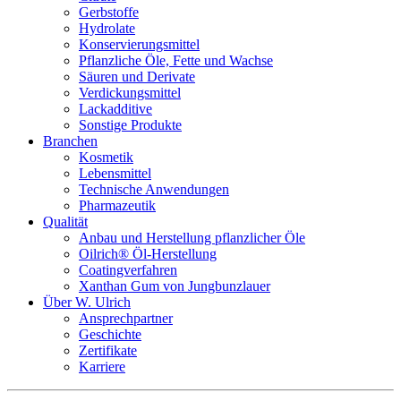
Gerbstoffe
Hydrolate
Konservierungsmittel
Pflanzliche Öle, Fette und Wachse
Säuren und Derivate
Verdickungsmittel
Lackadditive
Sonstige Produkte
Branchen
Kosmetik
Lebensmittel
Technische Anwendungen
Pharmazeutik
Qualität
Anbau und Herstellung pflanzlicher Öle
Oilrich® Öl-Herstellung
Coatingverfahren
Xanthan Gum von Jungbunzlauer
Über W. Ulrich
Ansprechpartner
Geschichte
Zertifikate
Karriere