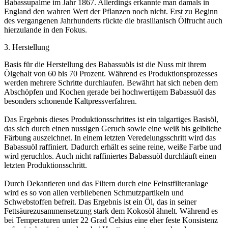
Babassupalme im Jahr 1867. Allerdings erkannte man damals in
England den wahren Wert der Pflanzen noch nicht. Erst zu Beginn
des vergangenen Jahrhunderts rückte die brasilianisch Ölfrucht auch
hierzulande in den Fokus.
3. Herstellung
Basis für die Herstellung des Babassuöls ist die Nuss mit ihrem
Ölgehalt von 60 bis 70 Prozent. Während es Produktionsprozesses
werden mehrere Schritte durchlaufen. Bewährt hat sich neben dem
Abschöpfen und Kochen gerade bei hochwertigem Babassuöl das
besonders schonende Kaltpressverfahren.
Das Ergebnis dieses Produktionsschrittes ist ein talgartiges Basisöl,
das sich durch einen nussigen Geruch sowie eine weiß bis gelbliche
Färbung auszeichnet. In einem letzten Veredelungsschritt wird das
Babassuöl raffiniert. Dadurch erhält es seine reine, weiße Farbe und
wird geruchlos. Auch nicht raffiniertes Babassuöl durchläuft einen
letzten Produktionsschritt.
Durch Dekantieren und das Filtern durch eine Feinstfilteranlage
wird es so von allen verbliebenen Schmutzpartikeln und
Schwebstoffen befreit. Das Ergebnis ist ein Öl, das in seiner
Fettsäurezusammensetzung stark dem Kokosöl ähnelt. Während es
bei Temperaturen unter 22 Grad Celsius eine eher feste Konsistenz