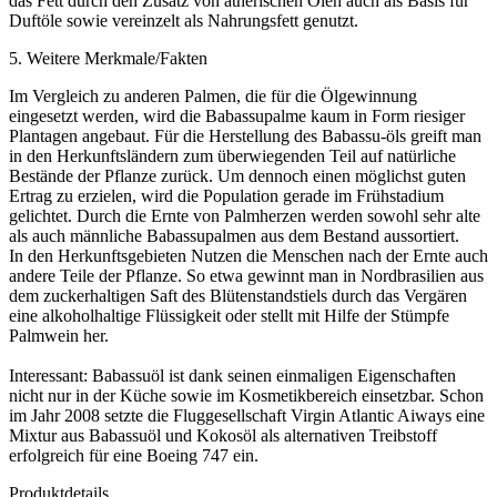
das Fett durch den Zusatz von ätherischen Ölen auch als Basis für
Duftöle sowie vereinzelt als Nahrungsfett genutzt.
5. Weitere Merkmale/Fakten
Im Vergleich zu anderen Palmen, die für die Ölgewinnung
eingesetzt werden, wird die Babassupalme kaum in Form riesiger
Plantagen angebaut. Für die Herstellung des Babassu-öls greift man
in den Herkunftsländern zum überwiegenden Teil auf natürliche
Bestände der Pflanze zurück. Um dennoch einen möglichst guten
Ertrag zu erzielen, wird die Population gerade im Frühstadium
gelichtet. Durch die Ernte von Palmherzen werden sowohl sehr alte
als auch männliche Babassupalmen aus dem Bestand aussortiert.
In den Herkunftsgebieten Nutzen die Menschen nach der Ernte auch
andere Teile der Pflanze. So etwa gewinnt man in Nordbrasilien aus
dem zuckerhaltigen Saft des Blütenstandstiels durch das Vergären
eine alkoholhaltige Flüssigkeit oder stellt mit Hilfe der Stümpfe
Palmwein her.
Interessant: Babassuöl ist dank seinen einmaligen Eigenschaften
nicht nur in der Küche sowie im Kosmetikbereich einsetzbar. Schon
im Jahr 2008 setzte die Fluggesellschaft Virgin Atlantic Aiways eine
Mixtur aus Babassuöl und Kokosöl als alternativen Treibstoff
erfolgreich für eine Boeing 747 ein.
Produktdetails