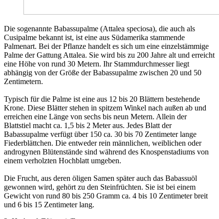
Die sogenannte Babassupalme (Attalea speciosa), die auch als
Cusipalme bekannt ist, ist eine aus Südamerika stammende
Palmenart. Bei der Pflanze handelt es sich um eine einzelstämmige
Palme der Gattung Attalea. Sie wird bis zu 200 Jahre alt und erreicht
eine Höhe von rund 30 Metern. Ihr Stammdurchmesser liegt
abhängig von der Größe der Babassupalme zwischen 20 und 50
Zentimetern.
Typisch für die Palme ist eine aus 12 bis 20 Blättern bestehende
Krone. Diese Blätter stehen in spitzem Winkel nach außen ab und
erreichen eine Länge von sechs bis neun Metern. Allein der
Blattstiel macht ca. 1,5 bis 2 Meter aus. Jedes Blatt der
Babassupalme verfügt über 150 ca. 30 bis 70 Zentimeter lange
Fiederblättchen. Die entweder rein männlichen, weiblichen oder
androgynen Blütenstände sind während des Knospenstadiums von
einem verholzten Hochblatt umgeben.
Die Frucht, aus deren öligen Samen später auch das Babassuöl
gewonnen wird, gehört zu den Steinfrüchten. Sie ist bei einem
Gewicht von rund 80 bis 250 Gramm ca. 4 bis 10 Zentimeter breit
und 6 bis 15 Zentimeter lang.