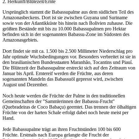
2. Herkunft/Blütezeit/Ernte
Ursprünglich stammt die Babassupalme aus dem südlichen Teil des
Amazonasbeckens. Dort ist sie zwischen Guyana und Suriname
sowie von der Atlantikküste bis hinein nach Bolivien zuhause. Die
größten Bestände mit bis zu 10.000 Babassupalmen pro Hektar
befinden sich in der sogenannten Babassu-Zone im Südosten des
Amazonasgebiets.
Dort findet sie mit ca. 1.500 bis 2.500 Millimeter Niederschlag pro
Jahr optimale Wuchsbedingungen vor. Besonders verbreitet ist sie in
den brasilianischen Bundesstaaten Maranhão, Tocantins und Piauí.
Die Blütezeit der Babassupalme erstreckt sich auf den Zeitraum von
Januar bis April. Erntereif werden die Früchte, aus deren
sogenannten Mandeln das Babassuöl gepresst wird, zwischen
August und Dezember.
Noch heute werden die Früchte der Palme in den traditionellen
Gemeinschaften der "Sammlerinnen der Babassu-Frucht"
(Quebradeiras de Coco Babaçu) geerntet. Das trennen der ölhaltigen
Früchte von der harten Schale erfolgt dabei noch heute meist per
Hand.
Jede Babassupalme trägt an ihren Fruchtständen 100 bis 600
Früchte. Erstmals nach Europa gelangte die Frucht der