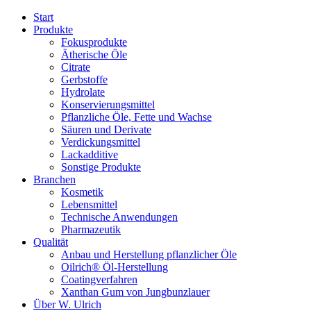
Start
Produkte
Fokusprodukte
Ätherische Öle
Citrate
Gerbstoffe
Hydrolate
Konservierungsmittel
Pflanzliche Öle, Fette und Wachse
Säuren und Derivate
Verdickungsmittel
Lackadditive
Sonstige Produkte
Branchen
Kosmetik
Lebensmittel
Technische Anwendungen
Pharmazeutik
Qualität
Anbau und Herstellung pflanzlicher Öle
Oilrich® Öl-Herstellung
Coatingverfahren
Xanthan Gum von Jungbunzlauer
Über W. Ulrich