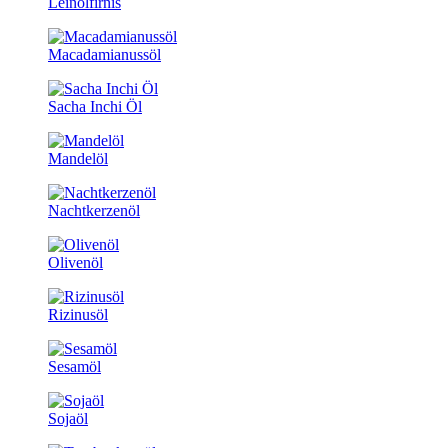
Leinölfirnis
Macadamianussöl
Sacha Inchi Öl
Mandelöl
Nachtkerzenöl
Olivenöl
Rizinusöl
Sesamöl
Sojaöl