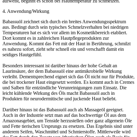
aufweist, beginnt es schon bei Hauttemperatur zu schmelzen.
4. Anwendung/Wirkung
Babassuöl zeichnet sich durch ein breites Anwendungsspektrum
aus. Bedingt durch sein typisches Schmelzverhalten bei niedrigen
Temperaturen hat es sich vor allem im Kosmetikbereich etabliert.
Dort kommt es in zahlreichen Hautpflegeprodukten zur
Anwendung. Kommt das Fett mit der Haut in Berührung, schmilzt
es nahezu sofort, zieht sehr schnell ein und verschafft damit ein
seidiges Hautgefühl.
Besonders interessant ist darüber hinaus der hohe Gehalt an
Laurinsäure, der dem Babassuöl eine antimikrobielle Wirkung
verleiht. Dementsprechend eignet sich das Öl nicht nur für Produkte,
die bei trockener Haut eingesetzt werden. Es kommt auch in Cremes
und Salben für entzündliche Verunreinigungen zum Einsatz. Die
leicht kühlende Wirkung des Öls macht Babassuöl auch in
Produkten für neurodermitische und juckende Haut beliebt.
Darüber hinaus ist das Babassuöl auch als Massageöl geeignet.
Auch in der Industrie setzt man auf das hochwertige Öl aus dem
Amazonasgebiet, um Tenside herzustellen oder ganz allgemein Öle
und Fette tierischen Ursprungs zu ersetzen. Das Ergebnis sind unter
anderem Seifen, Waschmittel und Schmierstoffe. Mittlerweile wird