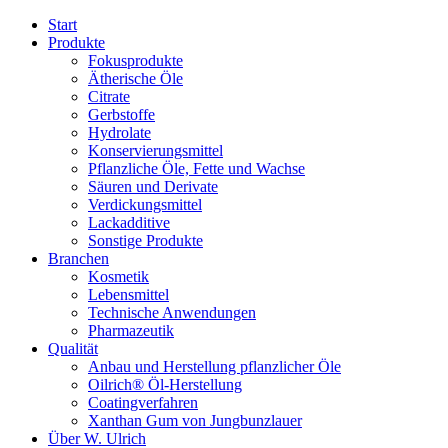
Start
Produkte
Fokusprodukte
Ätherische Öle
Citrate
Gerbstoffe
Hydrolate
Konservierungsmittel
Pflanzliche Öle, Fette und Wachse
Säuren und Derivate
Verdickungsmittel
Lackadditive
Sonstige Produkte
Branchen
Kosmetik
Lebensmittel
Technische Anwendungen
Pharmazeutik
Qualität
Anbau und Herstellung pflanzlicher Öle
Oilrich® Öl-Herstellung
Coatingverfahren
Xanthan Gum von Jungbunzlauer
Über W. Ulrich