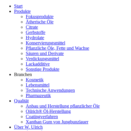
Start
Produkte
Fokusprodukte
Ätherische Öle
Citrate
Gerbstoffe
Hydrolate
Konservierungsmittel
Pflanzliche Öle, Fette und Wachse
Säuren und Derivate
Verdickungsmittel
Lackadditive
Sonstige Produkte
Branchen
Kosmetik
Lebensmittel
Technische Anwendungen
Pharmazeutik
Qualität
Anbau und Herstellung pflanzlicher Öle
Oilrich® Öl-Herstellung
Coatingverfahren
Xanthan Gum von Jungbunzlauer
Über W. Ulrich