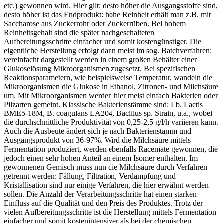
etc.) gewonnen wird. Hier gilt: desto höher die Ausgangsstoffe sind,
desto höher ist das Endprodukt: hohe Reinheit erhält man z.B. mit
Saccharose aus Zuckerrohr oder Zuckerrüben. Bei hohem
Reinheitsgehalt sind die später nachgeschalteten
Aufbereitungsschritte einfacher und somit kostengünstiger. Die
eigentliche Herstellung erfolgt dann meist im sog. Batchverfahren:
vereinfacht dargestellt werden in einem großen Behälter einer
Glukoselösung Mikroorganismen zugesetzt. Bei spezifischen
Reaktionsparametern, wie beispielsweise Temperatur, wandeln die
Mikroorganismen die Glukose in Ethanol, Zitronen- und Milchsäure
um. Mit Mikroorganismen werden hier meist einfach Bakterien oder
Pilzarten gemeint. Klassische Bakterienstämme sind: Lb. Lactis
BME5-18M, B. coagulans LA204, Bacillus sp. Strain, u.a., wobei
die durchschnittliche Produktivität von 0,25-2,5 g/l/h variieren kann.
Auch die Ausbeute ändert sich je nach Bakterienstamm und
Ausgangsprodukt von 36-97%. Wird die Milchsäure mittels
Fermentation produziert, werden ebenfalls Racemate gewonnen, die
jedoch einen sehr hohen Anteil an einem Isomer enthalten. Im
gewonnenen Gemisch muss nun die Milchsäure durch Verfahren
getrennt werden: Fällung, Filtration, Verdampfung und
Kristallisation sind nur einige Verfahren, die hier erwähnt werden
sollen. Die Anzahl der Verarbeitungsschritte hat einen starken
Einfluss auf die Qualität und den Preis des Produktes. Trotz der
vielen Aufbereitungsschritte ist die Herstellung mittels Fermentation
einfacher und somit kostenintensiver als bei der chemischen