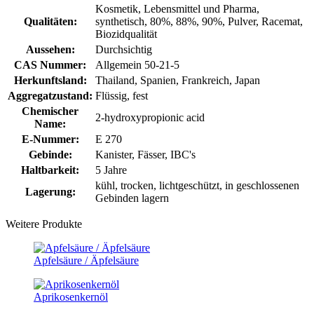
Kosmetik, Lebensmittel und Pharma,
Qualitäten:
synthetisch, 80%, 88%, 90%, Pulver, Racemat,
Biozidqualität
Aussehen:
Durchsichtig
CAS Nummer:
Allgemein 50-21-5
Herkunftsland:
Thailand, Spanien, Frankreich, Japan
Aggregatzustand:
Flüssig, fest
Chemischer
2-hydroxypropionic acid
Name:
E-Nummer:
E 270
Gebinde:
Kanister, Fässer, IBC's
Haltbarkeit:
5 Jahre
kühl, trocken, lichtgeschützt, in geschlossenen
Lagerung:
Gebinden lagern
Weitere Produkte
Apfelsäure / Äpfelsäure
Aprikosenkernöl