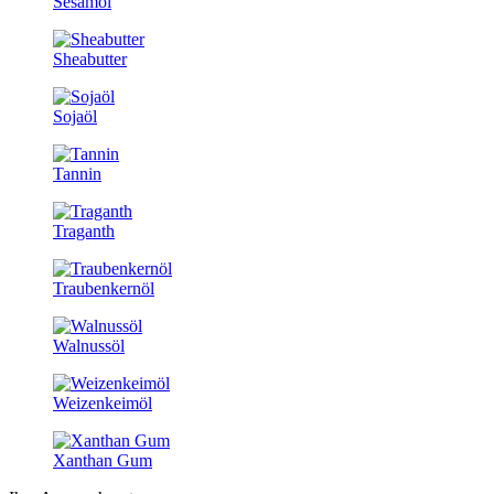
Sesamöl
Sheabutter
Sojaöl
Tannin
Traganth
Traubenkernöl
Walnussöl
Weizenkeimöl
Xanthan Gum