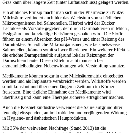
Gras kann über längere Zeit (unter Luftausschluss) gelagert werden.
Ein ähnliches Prinzip macht man sich in der Pharmazie zu Nutze:
Milchsäure verhindert auch hier das Wachstum von schädlichen
Mikroorganismen bei Salmonellen. Hierbei wird der Zucker
Lactulose als Vorstufe gegeben, der durch Darmbakterien in Milch-;
Essigsäure und kurzkettige Fettsäuren gespalten wird. Die Stoffe
führen zu einem Absenken des pH-Wertes und einer Reizung des
Darmtraktes. Schädliche Mikroorganismen, wie beispielsweise
Salmonellen, können somit schwer überleben. Ein weiterer Effekt ist
die erhöhte Darmperistaltik aufgrund lokaler Reizungen der
Darmschleimhäute. Diesen Effekt macht man sich bei
arzneimittelbedingten Nebenwirkungen wie Verstopfung zunutze.
Medikamente können sogar in eine Milchsäurematrix eingebettet
werden und als Implantate verabreicht werden. Wirkstoffe werden
somit konstant und über einen längeren Zeitraum im Körper
freisetzen. Eine tägliche Einnahme der Medikamente wird
überflüssig und kann eine Therapie sicherer/ erträglicher machen.
Auch die Kosmetikindustrie verwendet die Säure aufgrund ihrer
feuchtigkeitsspenden, antimikrobiellen und verjüngenden Wirkung
in Hygiene- und ästhetischen Hautprodukten.
Mit 35% der weltweiten Nachfrage (Stand 2013) ist die