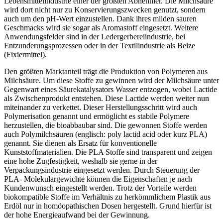
Lebensmittelindustrie einer der größten Abnehmer. Die Milchsäure
wird dort nicht nur zu Konservierungszwecken genutzt, sondern
auch um den pH-Wert einzustellen. Dank ihres milden sauren
Geschmacks wird sie sogar als Aromastoff eingesetzt. Weitere
Anwendungsfelder sind in der Ledergerbereiindustrie, bei
Entzunderungsprozessen oder in der Textilindustrie als Beize
(Fixiermittel).
Den größten Marktanteil trägt die Produktion von Polymeren aus
Milchsäure. Um diese Stoffe zu gewinnen wird der Milchsäure unter
Gegenwart eines Säurekatalysators Wasser entzogen, wobei Lactide
als Zwischenprodukt entstehen. Diese Lactide werden weiter nun
miteinander zu verkettet. Dieser Herstellungsschritt wird auch
Polymerisation genannt und ermöglicht es stabile Polymere
herzustellen, die bioabbaubar sind. Die gewonnen Stoffe werden
auch Polymilchsäuren (englisch: poly lactid acid oder kurz PLA)
genannt. Sie dienen als Ersatz für konventionelle
Kunststoffmaterialien. Die PLA Stoffe sind transparent und zeigen
eine hohe Zugfestigkeit, weshalb sie gerne in der
Verpackungsindustrie eingesetzt werden. Durch Steuerung der
PLA- Molekulargewichte können die Eigenschaften je nach
Kundenwunsch eingestellt werden. Trotz der Vorteile werden
biokompatible Stoffe im Verhältnis zu herkömmlichem Plastik aus
Erdöl nur in homöopathischen Dosen hergestellt. Grund hierfür ist
der hohe Energieaufwand bei der Gewinnung.