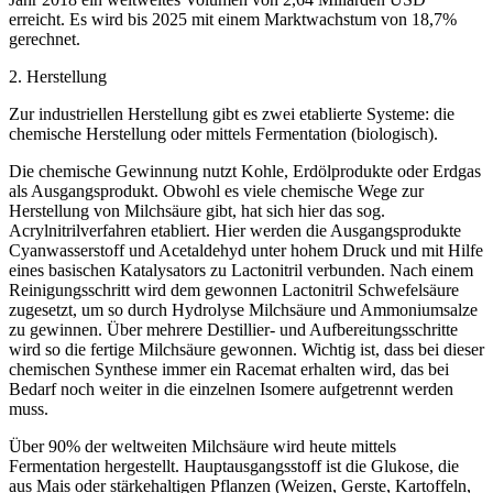
erreicht. Es wird bis 2025 mit einem Marktwachstum von 18,7%
gerechnet.
2. Herstellung
Zur industriellen Herstellung gibt es zwei etablierte Systeme: die
chemische Herstellung oder mittels Fermentation (biologisch).
Die chemische Gewinnung nutzt Kohle, Erdölprodukte oder Erdgas
als Ausgangsprodukt. Obwohl es viele chemische Wege zur
Herstellung von Milchsäure gibt, hat sich hier das sog.
Acrylnitrilverfahren etabliert. Hier werden die Ausgangsprodukte
Cyanwasserstoff und Acetaldehyd unter hohem Druck und mit Hilfe
eines basischen Katalysators zu Lactonitril verbunden. Nach einem
Reinigungsschritt wird dem gewonnen Lactonitril Schwefelsäure
zugesetzt, um so durch Hydrolyse Milchsäure und Ammoniumsalze
zu gewinnen. Über mehrere Destillier- und Aufbereitungsschritte
wird so die fertige Milchsäure gewonnen. Wichtig ist, dass bei dieser
chemischen Synthese immer ein Racemat erhalten wird, das bei
Bedarf noch weiter in die einzelnen Isomere aufgetrennt werden
muss.
Über 90% der weltweiten Milchsäure wird heute mittels
Fermentation hergestellt. Hauptausgangsstoff ist die Glukose, die
aus Mais oder stärkehaltigen Pflanzen (Weizen, Gerste, Kartoffeln,