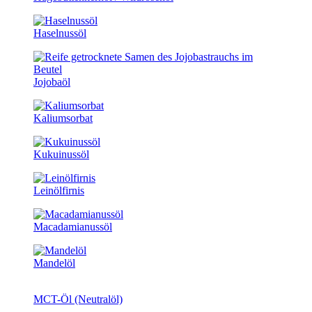
Haselnussöl
Jojobaöl
Kaliumsorbat
Kukuinussöl
Leinölfirnis
Macadamianussöl
Mandelöl
MCT-Öl (Neutralöl)