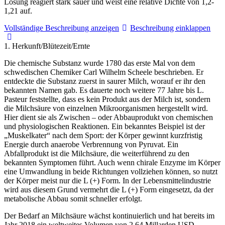
Lösung reagiert stark sauer und weist eine relative Dichte von 1,2-
1,21 auf.
Vollständige Beschreibung anzeigen
Beschreibung einklappen
1. Herkunft/Blütezeit/Ernte
Die chemische Substanz wurde 1780 das erste Mal von dem
schwedischen Chemiker Carl Wilhelm Scheele beschrieben. Er
entdeckte die Substanz zuerst in saurer Milch, worauf er ihr den
bekannten Namen gab. Es dauerte noch weitere 77 Jahre bis L.
Pasteur feststellte, dass es kein Produkt aus der Milch ist, sondern
die Milchsäure von einzelnen Mikroorganismen hergestellt wird.
Hier dient sie als Zwischen – oder Abbauprodukt von chemischen
und physiologischen Reaktionen. Ein bekanntes Beispiel ist der
„Muskelkater“ nach dem Sport: der Körper gewinnt kurzfristig
Energie durch anaerobe Verbrennung von Pyruvat. Ein
Abfallprodukt ist die Milchsäure, die weiterführend zu den
bekannten Symptomen führt. Auch wenn chirale Enzyme im Körper
eine Umwandlung in beide Richtungen vollziehen können, so nutzt
der Körper meist nur die L (+) Form. In der Lebensmittelindustrie
wird aus diesem Grund vermehrt die L (+) Form eingesetzt, da der
metabolische Abbau somit schneller erfolgt.
Der Bedarf an Milchsäure wächst kontinuierlich und hat bereits im
Jahr 2018 ein weltweites Volumen von 2,64 Millarden USD