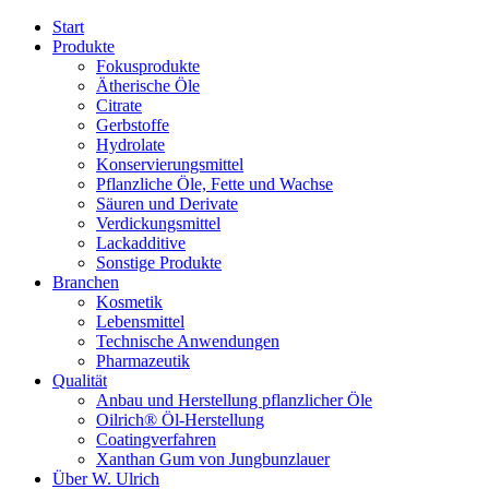
Start
Produkte
Fokusprodukte
Ätherische Öle
Citrate
Gerbstoffe
Hydrolate
Konservierungsmittel
Pflanzliche Öle, Fette und Wachse
Säuren und Derivate
Verdickungsmittel
Lackadditive
Sonstige Produkte
Branchen
Kosmetik
Lebensmittel
Technische Anwendungen
Pharmazeutik
Qualität
Anbau und Herstellung pflanzlicher Öle
Oilrich® Öl-Herstellung
Coatingverfahren
Xanthan Gum von Jungbunzlauer
Über W. Ulrich