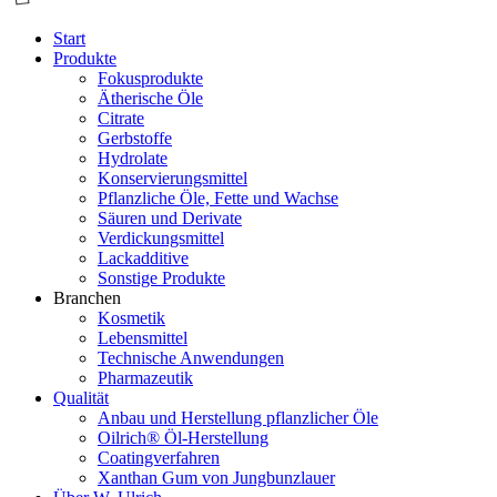
Start
Produkte
Fokusprodukte
Ätherische Öle
Citrate
Gerbstoffe
Hydrolate
Konservierungsmittel
Pflanzliche Öle, Fette und Wachse
Säuren und Derivate
Verdickungsmittel
Lackadditive
Sonstige Produkte
Branchen
Kosmetik
Lebensmittel
Technische Anwendungen
Pharmazeutik
Qualität
Anbau und Herstellung pflanzlicher Öle
Oilrich® Öl-Herstellung
Coatingverfahren
Xanthan Gum von Jungbunzlauer