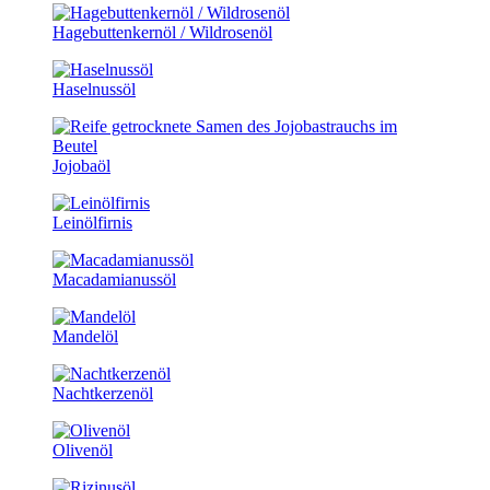
Hagebuttenkernöl / Wildrosenöl
Haselnussöl
Jojobaöl
Leinölfirnis
Macadamianussöl
Mandelöl
Nachtkerzenöl
Olivenöl