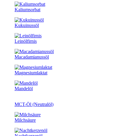
Kaliumsorbat
Kukuinussöl
Leinölfirnis
Macadamianussöl
Magnesiumlaktat
Mandelöl
MCT-Öl (Neutralöl)
Milchsäure
Nachtkerzenöl