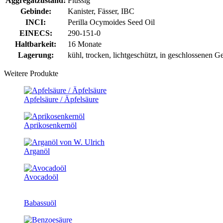
Aggregatzustand:
Flüssig
Gebinde:
Kanister, Fässer, IBC
INCI:
Perilla Ocymoides Seed Oil
EINECS:
290-151-0
Haltbarkeit:
16 Monate
Lagerung:
kühl, trocken, lichtgeschützt, in geschlossenen G
Weitere Produkte
Apfelsäure / Äpfelsäure
Aprikosenkernöl
Arganöl
Avocadoöl
Babassuöl