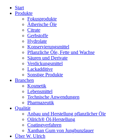
Start
Produkte
Fokusprodukte
Ätherische Öle
Citrate
Gerbstoffe
Hydrolate
Konservierungsmittel
Pflanzliche Öle, Fette und Wachse
Säuren und Derivate
Verdickungsmittel
Lackadditive
Sonstige Produkte
Branchen
Kosmetik
Lebensmittel
Technische Anwendungen
Pharmazeutik
Qualität
Anbau und Herstellung pflanzlicher Öle
Oilrich® Öl-Herstellung
Coatingverfahren
Xanthan Gum von Jungbunzlauer
Über W. Ulrich