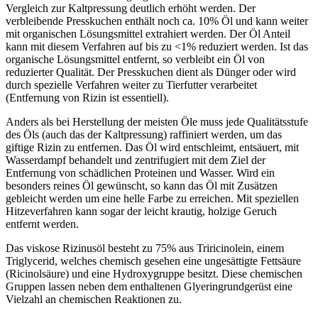
Vergleich zur Kaltpressung deutlich erhöht werden. Der
verbleibende Presskuchen enthält noch ca. 10% Öl und kann weiter
mit organischen Lösungsmittel extrahiert werden. Der Öl Anteil
kann mit diesem Verfahren auf bis zu <1% reduziert werden. Ist das
organische Lösungsmittel entfernt, so verbleibt ein Öl von
reduzierter Qualität. Der Presskuchen dient als Dünger oder wird
durch spezielle Verfahren weiter zu Tierfutter verarbeitet
(Entfernung von Rizin ist essentiell).
Anders als bei Herstellung der meisten Öle muss jede Qualitätsstufe
des Öls (auch das der Kaltpressung) raffiniert werden, um das
giftige Rizin zu entfernen. Das Öl wird entschleimt, entsäuert, mit
Wasserdampf behandelt und zentrifugiert mit dem Ziel der
Entfernung von schädlichen Proteinen und Wasser. Wird ein
besonders reines Öl gewünscht, so kann das Öl mit Zusätzen
gebleicht werden um eine helle Farbe zu erreichen. Mit speziellen
Hitzeverfahren kann sogar der leicht krautig, holzige Geruch
entfernt werden.
Das viskose Rizinusöl besteht zu 75% aus Triricinolein, einem
Triglycerid, welches chemisch gesehen eine ungesättigte Fettsäure
(Ricinolsäure) und eine Hydroxygruppe besitzt. Diese chemischen
Gruppen lassen neben dem enthaltenen Glyeringrundgerüst eine
Vielzahl an chemischen Reaktionen zu.