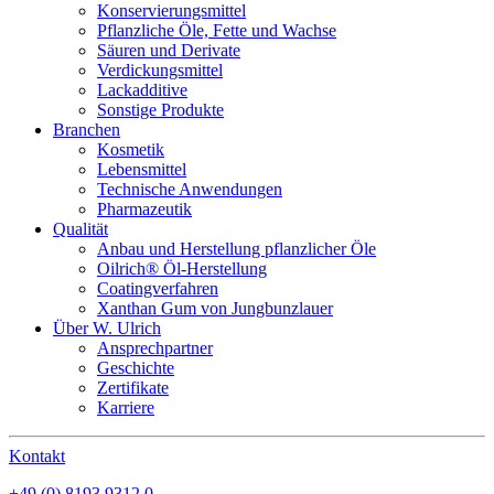
Konservierungsmittel
Pflanzliche Öle, Fette und Wachse
Säuren und Derivate
Verdickungsmittel
Lackadditive
Sonstige Produkte
Branchen
Kosmetik
Lebensmittel
Technische Anwendungen
Pharmazeutik
Qualität
Anbau und Herstellung pflanzlicher Öle
Oilrich® Öl-Herstellung
Coatingverfahren
Xanthan Gum von Jungbunzlauer
Über W. Ulrich
Ansprechpartner
Geschichte
Zertifikate
Karriere
Kontakt
+49 (0) 8193 9312 0