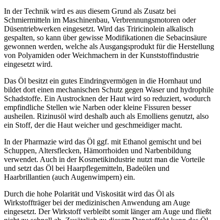
In der Technik wird es aus diesem Grund als Zusatz bei
Schmiermitteln im Maschinenbau, Verbrennungsmotoren oder
Düsentriebwerken eingesetzt. Wird das Triricinolein alkalisch
gespalten, so kann über gewisse Modifikationen die Sebacinsäure
gewonnen werden, welche als Ausgangsprodukt für die Herstellung
von Polyamiden oder Weichmachern in der Kunststoffindustrie
eingesetzt wird.
Das Öl besitzt ein gutes Eindringvermögen in die Hornhaut und
bildet dort einen mechanischen Schutz gegen Waser und hydrophile
Schadstoffe. Ein Austrocknen der Haut wird so reduziert, wodurch
empfindliche Stellen wie Narben oder kleine Fissuren besser
ausheilen. Rizinusöl wird deshalb auch als Emolliens genutzt, also
ein Stoff, der die Haut weicher und geschmeidiger macht.
In der Pharmazie wird das Öl ggf. mit Ethanol gemischt und bei
Schuppen, Altersflecken, Hämorrhoiden und Narbenbildung
verwendet. Auch in der Kosmetikindustrie nutzt man die Vorteile
und setzt das Öl bei Haarpflegemitteln, Badeölen und
Haarbrillantien (auch Augenwimpern) ein.
Durch die hohe Polarität und Viskosität wird das Öl als
Wirkstoffträger bei der medizinischen Anwendung am Auge
eingesetzt. Der Wirkstoff verbleibt somit länger am Auge und fließt