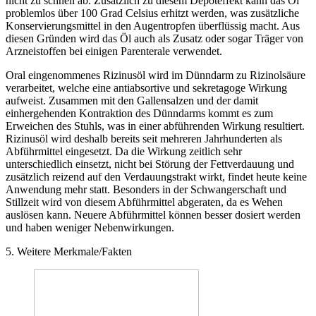
nicht zu schnell ab. Zusätzlich zu diesem Depoteffekt kann das Öl
problemlos über 100 Grad Celsius erhitzt werden, was zusätzliche
Konservierungsmittel in den Augentropfen überflüssig macht. Aus
diesen Gründen wird das Öl auch als Zusatz oder sogar Träger von
Arzneistoffen bei einigen Parenterale verwendet.
Oral eingenommenes Rizinusöl wird im Dünndarm zu Rizinolsäure
verarbeitet, welche eine antiabsortive und sekretagoge Wirkung
aufweist. Zusammen mit den Gallensalzen und der damit
einhergehenden Kontraktion des Dünndarms kommt es zum
Erweichen des Stuhls, was in einer abführenden Wirkung resultiert.
Rizinusöl wird deshalb bereits seit mehreren Jahrhunderten als
Abführmittel eingesetzt. Da die Wirkung zeitlich sehr
unterschiedlich einsetzt, nicht bei Störung der Fettverdauung und
zusätzlich reizend auf den Verdauungstrakt wirkt, findet heute keine
Anwendung mehr statt. Besonders in der Schwangerschaft und
Stillzeit wird von diesem Abführmittel abgeraten, da es Wehen
auslösen kann. Neuere Abführmittel können besser dosiert werden
und haben weniger Nebenwirkungen.
5. Weitere Merkmale/Fakten