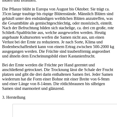
Indien und Brasilien.
Die Pflanze blüht in Europa von August bis Oktober. Sie trägt ca.
35cm lange traubige bis rispige Blütenstände. Männlich Blüten sind
gehäuft unter den endständigen weiblichen Blüten anzutreffen, was
die Gesamtblüte als gemischtgeschlechtig, oder monözisch, einteilt.
Nach der Befruchtung bilden sich stachelige, ca. drei cm große, rote
Schließ-/Spaltfrüchte aus, welche ausgeworfen werden. Heutig
angebaute Kultursorten werfen die Samen nicht aus, um einen
Verlust bei der Ernte zu reduzieren. Je nach Sorte, Klima und
Bodenbeschaffenheit kann von einem Ertrag zwischen 500-2000 kg
ausgegangen werden. Die Früchte sind traubenförmig angeordnet
und ähneln dem Erscheinungsbild einer Kastanienfrucht.
Bei der Ernte werden die Früchte per Hand geerntet und
anschließend getrocknet. Die Trocknung lässt die Schale der Frucht
platzen und gibt die drei darin enthaltenen Samen frei. Jeder Samen
wiederrum hat die Form einer Bohne mit einer Breite von 6-9mm
und einer Länge von 8-14mm. Die rötlichbraunen bis silbrigen
Samen sind marmoriert und glänzend.
3. Herstellung