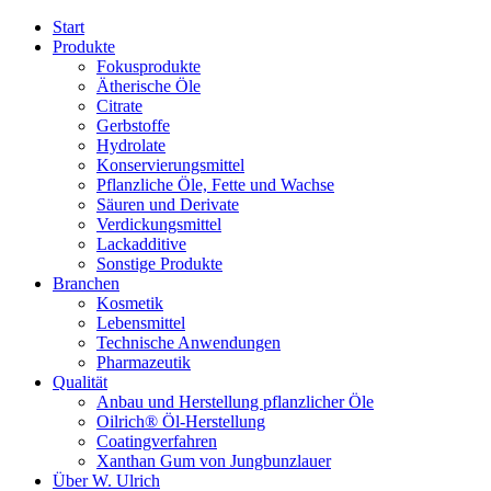
Start
Produkte
Fokusprodukte
Ätherische Öle
Citrate
Gerbstoffe
Hydrolate
Konservierungsmittel
Pflanzliche Öle, Fette und Wachse
Säuren und Derivate
Verdickungsmittel
Lackadditive
Sonstige Produkte
Branchen
Kosmetik
Lebensmittel
Technische Anwendungen
Pharmazeutik
Qualität
Anbau und Herstellung pflanzlicher Öle
Oilrich® Öl-Herstellung
Coatingverfahren
Xanthan Gum von Jungbunzlauer
Über W. Ulrich