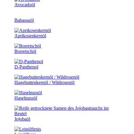
Avocadoöl
Babassuöl
Aprikosenkernöl
Borretschöl
D-Panthenol
Hagebuttenkernöl / Wildrosenöl
Haselnussöl
Jojobaöl