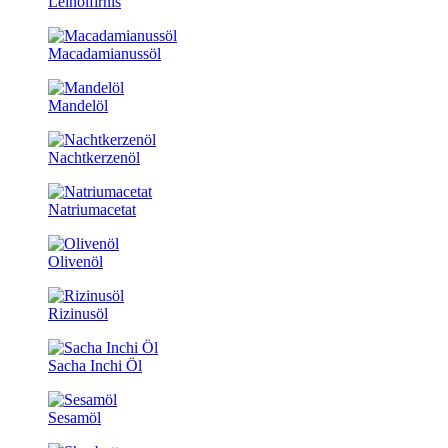
Leinölfirnis
Macadamianussöl
Mandelöl
Nachtkerzenöl
Natriumacetat
Olivenöl
Rizinusöl
Sacha Inchi Öl
Sesamöl