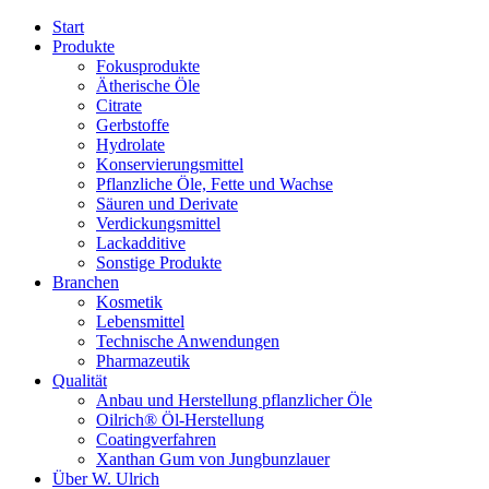
Start
Produkte
Fokusprodukte
Ätherische Öle
Citrate
Gerbstoffe
Hydrolate
Konservierungsmittel
Pflanzliche Öle, Fette und Wachse
Säuren und Derivate
Verdickungsmittel
Lackadditive
Sonstige Produkte
Branchen
Kosmetik
Lebensmittel
Technische Anwendungen
Pharmazeutik
Qualität
Anbau und Herstellung pflanzlicher Öle
Oilrich® Öl-Herstellung
Coatingverfahren
Xanthan Gum von Jungbunzlauer
Über W. Ulrich