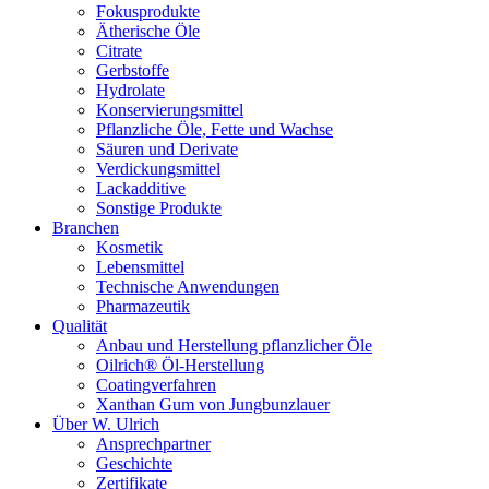
Fokusprodukte
Ätherische Öle
Citrate
Gerbstoffe
Hydrolate
Konservierungsmittel
Pflanzliche Öle, Fette und Wachse
Säuren und Derivate
Verdickungsmittel
Lackadditive
Sonstige Produkte
Branchen
Kosmetik
Lebensmittel
Technische Anwendungen
Pharmazeutik
Qualität
Anbau und Herstellung pflanzlicher Öle
Oilrich® Öl-Herstellung
Coatingverfahren
Xanthan Gum von Jungbunzlauer
Über W. Ulrich
Ansprechpartner
Geschichte
Zertifikate