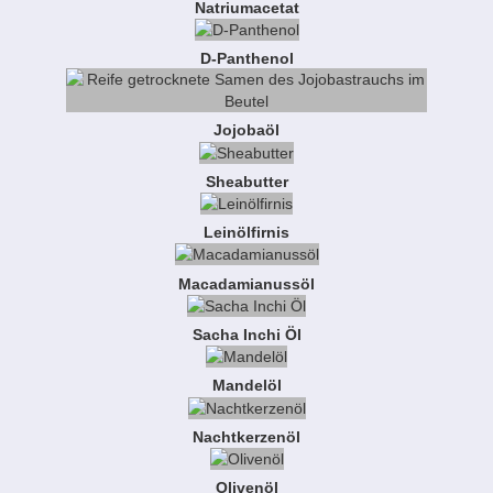
Natriumacetat
D-Panthenol
Jojobaöl
Sheabutter
Leinölfirnis
Macadamianussöl
Sacha Inchi Öl
Mandelöl
Nachtkerzenöl
Olivenöl