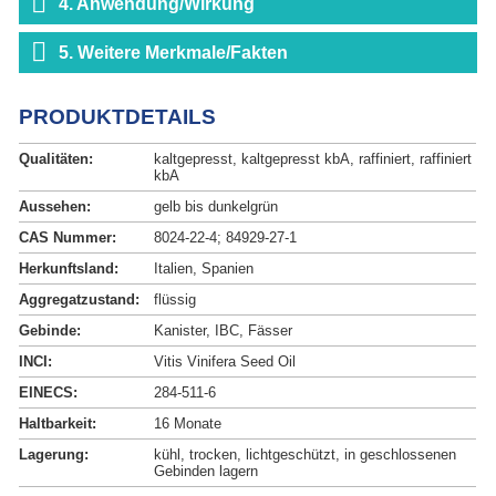
4. Anwendung/Wirkung
5. Weitere Merkmale/Fakten
PRODUKTDETAILS
Qualitäten:
kaltgepresst, kaltgepresst kbA, raffiniert, raffiniert
kbA
Aussehen:
gelb bis dunkelgrün
CAS Nummer:
8024-22-4; 84929-27-1
Herkunftsland:
Italien, Spanien
Aggregatzustand:
flüssig
Gebinde:
Kanister, IBC, Fässer
INCI:
Vitis Vinifera Seed Oil
EINECS:
284-511-6
Haltbarkeit:
16 Monate
Lagerung:
kühl, trocken, lichtgeschützt, in geschlossenen
Gebinden lagern