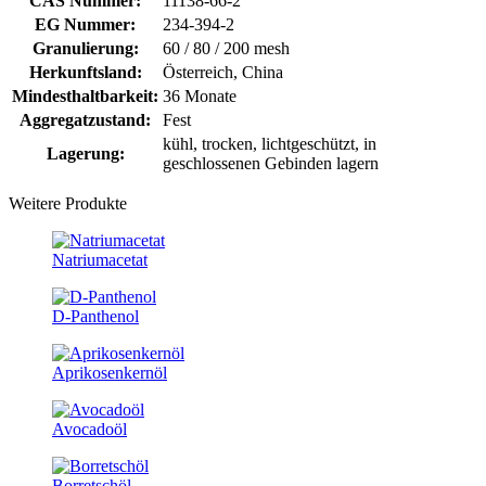
CAS Nummer:
11138-66-2
EG Nummer:
234-394-2
Granulierung:
60 / 80 / 200 mesh
Herkunftsland:
Österreich, China
Mindesthaltbarkeit:
36 Monate
Aggregatzustand:
Fest
kühl, trocken, lichtgeschützt, in
Lagerung:
geschlossenen Gebinden lagern
Weitere Produkte
Natriumacetat
D-Panthenol
Aprikosenkernöl
Avocadoöl
Borretschöl