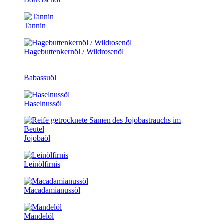
Tannin
Hagebuttenkernöl / Wildrosenöl
Babassuöl
Haselnussöl
Jojobaöl
Leinölfirnis
Macadamianussöl
Mandelöl