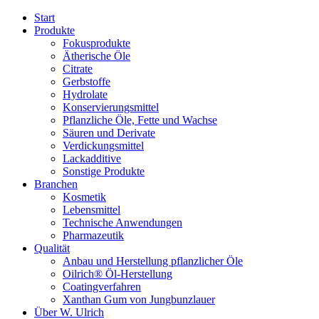
Start
Produkte
Fokusprodukte
Ätherische Öle
Citrate
Gerbstoffe
Hydrolate
Konservierungsmittel
Pflanzliche Öle, Fette und Wachse
Säuren und Derivate
Verdickungsmittel
Lackadditive
Sonstige Produkte
Branchen
Kosmetik
Lebensmittel
Technische Anwendungen
Pharmazeutik
Qualität
Anbau und Herstellung pflanzlicher Öle
Oilrich® Öl-Herstellung
Coatingverfahren
Xanthan Gum von Jungbunzlauer
Über W. Ulrich