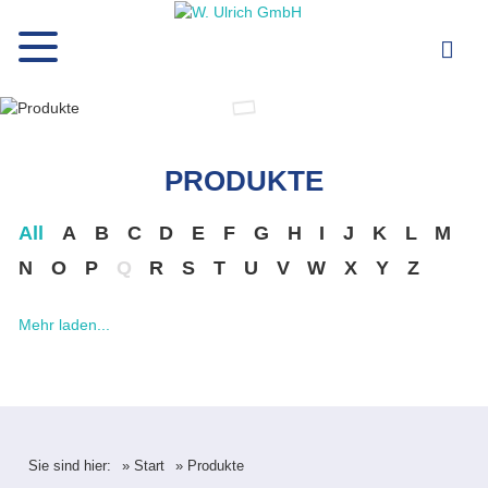
PRODUKTE
All
A
B
C
D
E
F
G
H
I
J
K
L
M
N
O
P
Q
R
S
T
U
V
W
X
Y
Z
Mehr laden...
Sie sind hier:
» Start
» Produkte