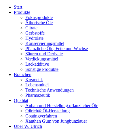
Start
Produkte
Fokusprodukte
Ätherische Öle
Citrate
Gerbstoffe
Hydrolate
Konservierungsmittel
Pflanzliche Öle, Fette und Wachse
Säuren und Derivate
Verdickungsmittel
Lackadditive
Sonstige Produkte
Branchen
Kosmetik
Lebensmittel
Technische Anwendungen
Pharmazeutik
Qualität
Anbau und Herstellung pflanzlicher Öle
Oilrich® Öl-Herstellung
Coatingverfahren
Xanthan Gum von Jungbunzlauer
Über W. Ulrich