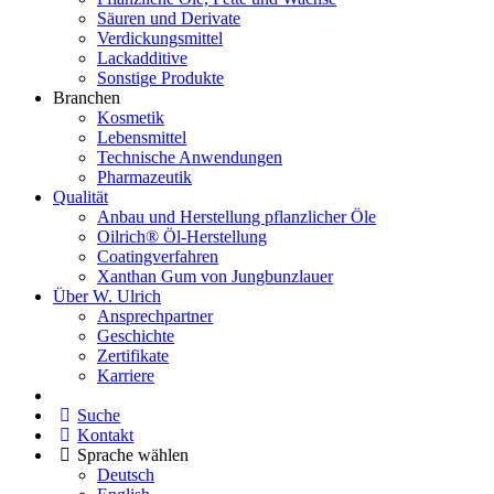
Säuren und Derivate
Verdickungsmittel
Lackadditive
Sonstige Produkte
Branchen
Kosmetik
Lebensmittel
Technische Anwendungen
Pharmazeutik
Qualität
Anbau und Herstellung pflanzlicher Öle
Oilrich® Öl-Herstellung
Coatingverfahren
Xanthan Gum von Jungbunzlauer
Über W. Ulrich
Ansprechpartner
Geschichte
Zertifikate
Karriere
Suche
Kontakt
Sprache wählen
Deutsch