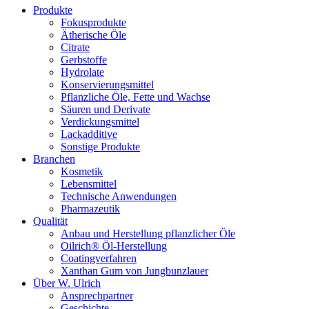
Produkte
Fokusprodukte
Ätherische Öle
Citrate
Gerbstoffe
Hydrolate
Konservierungsmittel
Pflanzliche Öle, Fette und Wachse
Säuren und Derivate
Verdickungsmittel
Lackadditive
Sonstige Produkte
Branchen
Kosmetik
Lebensmittel
Technische Anwendungen
Pharmazeutik
Qualität
Anbau und Herstellung pflanzlicher Öle
Oilrich® Öl-Herstellung
Coatingverfahren
Xanthan Gum von Jungbunzlauer
Über W. Ulrich
Ansprechpartner
Geschichte