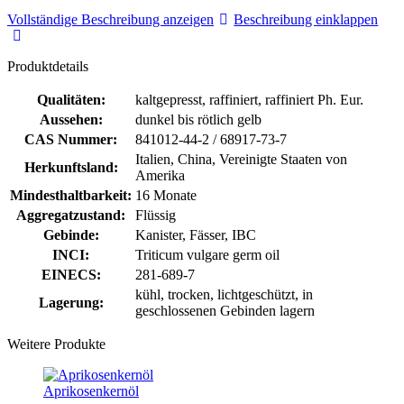
Vollständige Beschreibung anzeigen
Beschreibung einklappen
Produktdetails
Qualitäten:
kaltgepresst, raffiniert, raffiniert Ph. Eur.
Aussehen:
dunkel bis rötlich gelb
CAS Nummer:
841012-44-2 / 68917-73-7
Italien, China, Vereinigte Staaten von
Herkunftsland:
Amerika
Mindesthaltbarkeit:
16 Monate
Aggregatzustand:
Flüssig
Gebinde:
Kanister, Fässer, IBC
INCI:
Triticum vulgare germ oil
EINECS:
281-689-7
kühl, trocken, lichtgeschützt, in
Lagerung:
geschlossenen Gebinden lagern
Weitere Produkte
Aprikosenkernöl