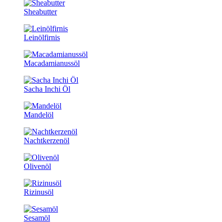
Sheabutter
Leinölfirnis
Macadamianussöl
Sacha Inchi Öl
Mandelöl
Nachtkerzenöl
Olivenöl
Rizinusöl
Sesamöl